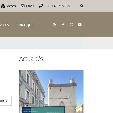
Accès
Email
+ 33 1 48 75 51 25
VITÉS
PRATIQUE
Actualités
ant