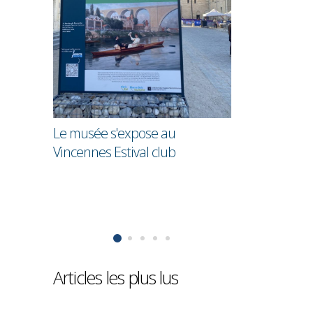
Recueil de s
heureux en
La Nuit des musées à Nogent-
sur-Marne
au
ub
Articles les plus lus