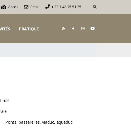
Accès
Email
+ 33 1 48 75 51 25
VITÉS
PRATIQUE
 brûlé
rale
| Ponts, passerelles, viaduc, aqueduc