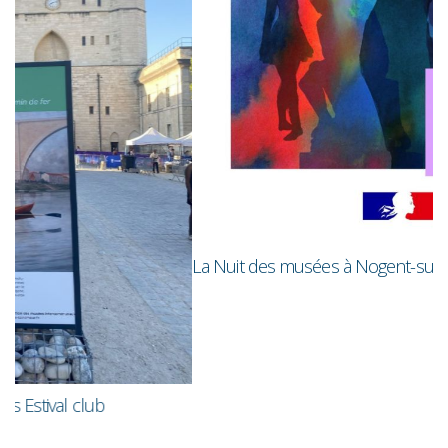
R
La Nuit des musées à Nogent-sur-Marne