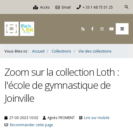
Contenu
Accès
Email
+ 33 1 48 75 51 25
Bas
Vous êtes ici :
Accueil
Collections
Vie des collections
Zoom sur la collection Loth :
l'école de gymnastique de
Joinville
27-03-2023 10:02
Agnès FROMENT
Lire sur mobile
Recommander cette page