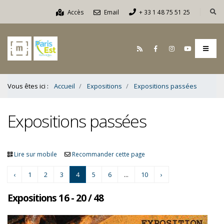
Contenu
Accès
Email
+ 33 1 48 75 51 25
Bas
Vous êtes ici :
Accueil
Expositions
Expositions passées
Expositions passées
Lire sur mobile
Recommander cette page
‹
1
2
3
4
5
6
...
10
›
Expositions 16 - 20 / 48