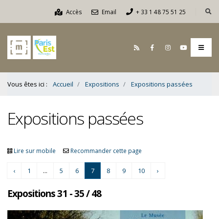
Contenu
Accès
Email
+ 33 1 48 75 51 25
Bas
Vous êtes ici :
Accueil
Expositions
Expositions passées
Expositions passées
Lire sur mobile
Recommander cette page
‹
1
...
5
6
7
8
9
10
›
Expositions 31 - 35 / 48