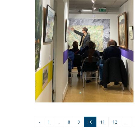
‹
1
...
8
9
10
11
12
...